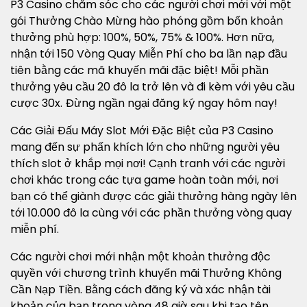
P3 Casino chăm sóc cho các người chơi mới với một
gói Thưởng Chào Mừng hào phóng gồm bốn khoản
thưởng phù hợp: 100%, 50%, 75% & 100%. Hơn nữa,
nhận tới 150 Vòng Quay Miễn Phí cho ba lần nạp đầu
tiên bằng các mã khuyến mãi đặc biệt! Mỗi phần
thưởng yêu cầu 20 đô la trở lên và đi kèm với yêu cầu
cược 30x. Đừng ngần ngại đăng ký ngay hôm nay!
Các Giải Đấu Máy Slot Mới Đặc Biệt của P3 Casino
mang đến sự phấn khích lớn cho những người yêu
thích slot ở khắp mọi nơi! Cạnh tranh với các người
chơi khác trong các tựa game hoàn toàn mới, nơi
bạn có thể giành được các giải thưởng hàng ngày lên
tới 10.000 đô la cùng với các phần thưởng vòng quay
miễn phí.
Các người chơi mới nhận một khoản thưởng độc
quyền với chương trình khuyến mãi Thưởng Không
Cần Nạp Tiền. Bằng cách đăng ký và xác nhận tài
khoản của bạn trong vòng 48 giờ sau khi tạo tên