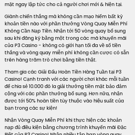
mặt ngay lập tức cho cả người chơi mới & hiện tại.
Giành chiến thắng mà không cần mạo hiểm bất kỳ
khoản tiền nào với phần thưởng Vòng Quay Miễn Phí
Không Cần Nạp Tiền. Nhận tới 50 vòng quay bổ sung
sau khi đăng ký bằng một trong các mã khuyến mãi
của P3 Casino - không có giới hạn tối đa về số tiền
thắng và vòng quay miễn phí không cần cược có sẵn
trên hàng trăm trò chơi bằng tiền thật.
Tham gia các Giải Đấu Hoàn Tiền Hàng Tuần tại P3
Casino! Cạnh tranh với các người chơi khác mỗi tuần
để chia sẻ 10.000 đô la giải thưởng tiền mặt bảo đảm
cộng với các phần thưởng bổ sung. Hơn nữa, nhận
được tới 50% hoàn tiền tùy thuộc vào hiệu suất của
bạn trong các sự kiện!
Nhận Vòng Quay Miễn Phí khi thực hiện các khoản
nạp đủ điều kiện bằng chương trình khuyến mãi Đặc
Biệt của P3 Casino! Nhận nhiều tập hợp vòng quay