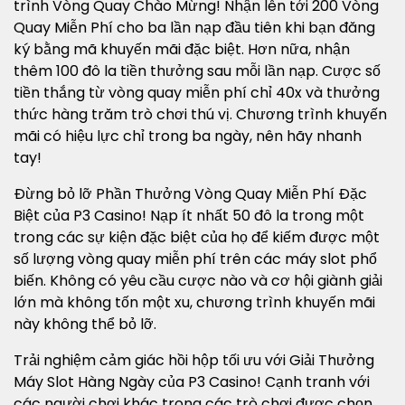
trình Vòng Quay Chào Mừng! Nhận lên tới 200 Vòng
Quay Miễn Phí cho ba lần nạp đầu tiên khi bạn đăng
ký bằng mã khuyến mãi đặc biệt. Hơn nữa, nhận
thêm 100 đô la tiền thưởng sau mỗi lần nạp. Cược số
tiền thắng từ vòng quay miễn phí chỉ 40x và thưởng
thức hàng trăm trò chơi thú vị. Chương trình khuyến
mãi có hiệu lực chỉ trong ba ngày, nên hãy nhanh
tay!
Đừng bỏ lỡ Phần Thưởng Vòng Quay Miễn Phí Đặc
Biệt của P3 Casino! Nạp ít nhất 50 đô la trong một
trong các sự kiện đặc biệt của họ để kiếm được một
số lượng vòng quay miễn phí trên các máy slot phổ
biến. Không có yêu cầu cược nào và cơ hội giành giải
lớn mà không tốn một xu, chương trình khuyến mãi
này không thể bỏ lỡ.
Trải nghiệm cảm giác hồi hộp tối ưu với Giải Thưởng
Máy Slot Hàng Ngày của P3 Casino! Cạnh tranh với
các người chơi khác trong các trò chơi được chọn,