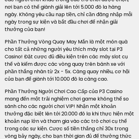
nơi bạn có thể giành giải lên tới 5.000 đô la hàng
ngày. Không yêu cầu nạp tiền, chỉ cần đăng nhập mỗi
ngày trong sự kiện và bắt đầu chơi để nhận giải
thưởng của bạn!
Phần Thưởng Vòng Quay May Mắn là một món quà
cho tất cả những người yêu thích máy slot tại P3
Casino! Đặt cược đủ điều kiện trên các máy slot cụ
thể và kiếm được các vòng quay trên bánh xe với
phần thắng nhân từ 2x - 5x. Càng quay nhiều, cơ hội
của bạn để giành tới 10.000 đô la càng cao.
Phần Thưởng Người Chơi Cao Cấp của P3 Casino
mang đến một trải nghiệm chơi game không thể so
sánh cho các người chơi VIP! Nhận một khoản
thưởng đặc biệt lên tới 20.000 đô la khi thực hiện một
khoản nạp lớn và tham gia vào các trò chơi cụ thể
trong các sự kiện. Cược số tiền thắng chỉ 30x trong
vòng bảy ngày, cho bạn thời gian đủ để thưởng thức