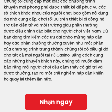
Chúng tôi cung cấp một loạt các chương trình
khuyến mãi phong phú được thiết kế để phục vụ các
sở thích khác nhau của người chơi, bao gồm nội dung
đa nhà cung cấp, chơi tối ưu trên thiết bị di động, hỗ
trợ tiền điện tử và môi trường giàu phần thưởng
được điều chỉnh đặc biệt cho người chơi Việt Nam. Dù
bạn đang tìm kiếm các ưu đãi chào mừng hấp dẫn
hay các phần thưởng thường xuyên như một phần
của chương trình trung thành, chúng tôi có điều gì đó
cho tất cả mọi người tại P3 Casino. Bằng cách cung
cấp những khuyến khích này, chúng tôi muốn đảm
bảo rằng mỗi người chơi đều cảm thấy có giá trị và
được thưởng, tạo ra một trải nghiệm hấp dẫn khiến
họ quay lại thêm lần nữa.
Nhận ngay