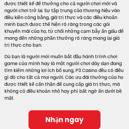
được thiết kế để thưởng cho cả người chơi mới và
người chơi trở lại. Sự tập trung của thương hiệu vào
điều kiện công bằng, giá trị thực và các điều khoản
minh bạch được thể hiện rõ ràng trong các gói
khuyến mãi của họ, từ chối những cạm bẫy ẩn giấu để
mang đến những phần thưởng rõ ràng mang lại giá
trị thực cho bạn.
Dù bạn là người mới muốn bắt đầu hành trình chơi
game của mình hay là một người chơi dày dạn đang
tìm kiếm những lợi ích bổ sung, P3 Casino đều có điều
gì đó cho tất cả mọi người. Các ưu đãi thưởng của họ
được thiết kế cẩn thận để cung cấp giá trị thực, mà
không có điều khoản nhỏ hay phí bất ngờ ẩn dưới bề
mặt.
Nhận ngay