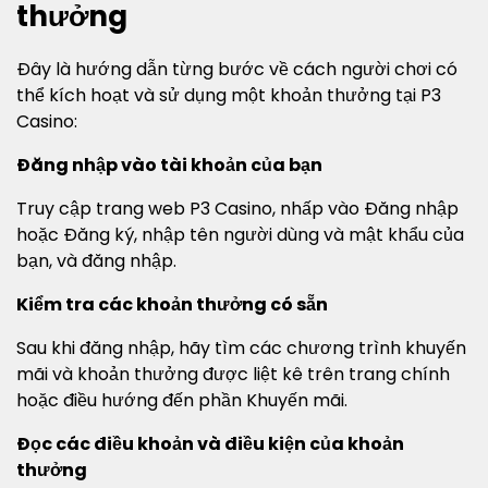
thưởng
Đây là hướng dẫn từng bước về cách người chơi có
thể kích hoạt và sử dụng một khoản thưởng tại P3
Casino:
Đăng nhập vào tài khoản của bạn
Truy cập trang web P3 Casino, nhấp vào Đăng nhập
hoặc Đăng ký, nhập tên người dùng và mật khẩu của
bạn, và đăng nhập.
Kiểm tra các khoản thưởng có sẵn
Sau khi đăng nhập, hãy tìm các chương trình khuyến
mãi và khoản thưởng được liệt kê trên trang chính
hoặc điều hướng đến phần Khuyến mãi.
Đọc các điều khoản và điều kiện của khoản
thưởng